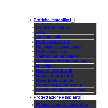
Pratiche Immobiliari
Libretto immobile
A.P.E.
Atti comunali
Pratiche catastali
Denuncia di successione
Pratiche edilizie
Valutazioni immobiliari
Compravendita immobiliare
Millesimi
Ricerca atti notarili
Ispezioni ipotecarie
Rilievi laser scanner
Conformità urbanistiche
Cambio destinazione d’uso
Progettazione e Impianti
Efficientamento energetico