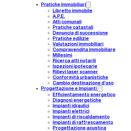
Pratiche Immobiliari
Libretto immobile
A.P.E.
Atti comunali
Pratiche catastali
Denuncia di successione
Pratiche edilizie
Valutazioni immobiliari
Compravendita immobiliare
Millesimi
Ricerca atti notarili
Ispezioni ipotecarie
Rilievi laser scanner
Conformità urbanistiche
Cambio destinazione d’uso
Progettazione e Impianti
Efficientamento energetico
Diagnosi energetiche
Impianti idraulici
Impianti elettrici
Impianti di riscaldamento
Impianti di raffrescamento
Progettazione acustica