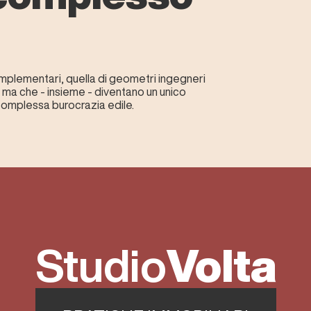
mplementari, quella di geometri ingegneri
ti ma che - insieme - diventano un unico
 complessa burocrazia edile.
Studio
Volta