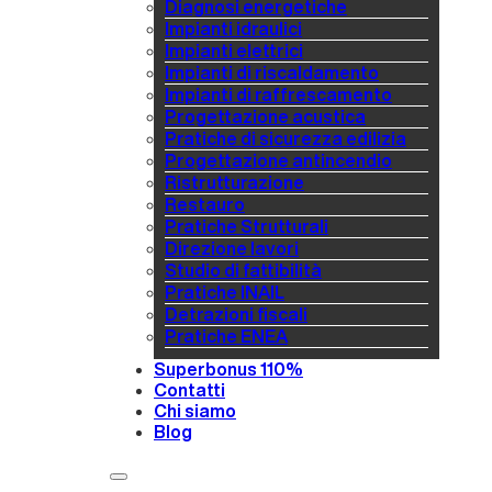
Diagnosi energetiche
Impianti idraulici
Impianti elettrici
Impianti di riscaldamento
Impianti di raffrescamento
Progettazione acustica
Pratiche di sicurezza edilizia
Progettazione antincendio
Ristrutturazione
Restauro
Pratiche Strutturali
Direzione lavori
Studio di fattibilità
Pratiche INAIL
Detrazioni fiscali
Pratiche ENEA
Superbonus 110%
Contatti
Chi siamo
Blog