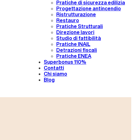
Pratiche di sicurezza edilizia
Progettazione antincendio
Ristrutturazione
Restauro
Pratiche Strutturali
Direzione lavori
Studio di fattibilità
Pratiche INAIL
Detrazioni fiscali
Pratiche ENEA
Superbonus 110%
Contatti
Chi siamo
Blog