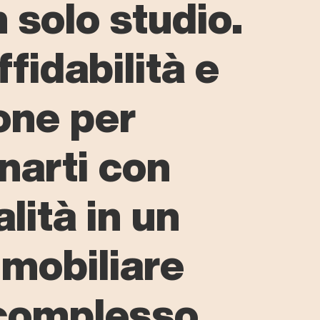
n solo studio.
fidabilità e
one per
arti con
lità in un
mobiliare
 complesso