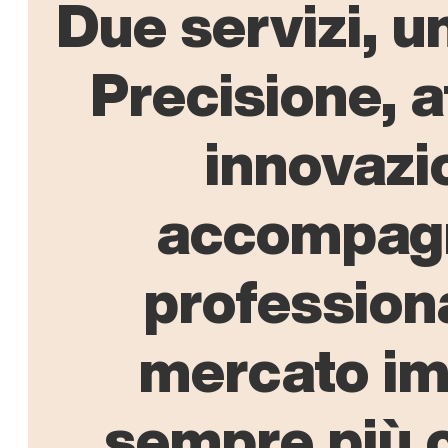
Due servizi, u
Precisione, af
innovazi
accompagn
professiona
mercato im
sempre più